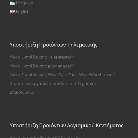
Ελληνικά
English
Υποστήριξη Προϊόντων Τηλεματικής
Υλικό Εκπαίδευσης TeleDirector™
Υλικό Εκπαίδευσης JobManager™
Υλικό Εκπαίδευσης WaveTask™ και WaveWarehouse™
Δίκτυο συνεργατών προϊόντων τηλεματικής
Επικοινωνία
Υποστήριξη Προϊόντων Λογισμικού Κεντήματος
Υλικό υποστήριξης για EOS v.3 plus