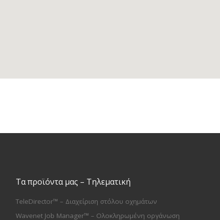
Τα προϊόντα μας – Τηλεματική
TeleDirector™ – Διαχείριση στόλου οχημάτων
Wavenet Job Manager™ – Ολοκληρωμένη οργάνωση