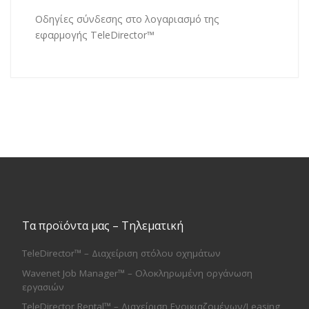
Οδηγίες σύνδεσης στο λογαριασμό της
εφαρμογής TeleDirector™
Τα προϊόντα μας – Τηλεματική
TeleDirector™ – Διαχείριση στόλου οχημάτων
Wavenet Job Manager™ – Ολοκληρωμένη οργάνωση
εργασιών
TeleDirector Rental™ – Διαχείριση Ενοικιαζομένων/Leasing