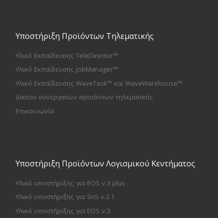
Υποστήριξη Προϊόντων Τηλεματικής
Υλικό Εκπαίδευσης TeleDirector™
Υλικό Εκπαίδευσης JobManager™
Υλικό Εκπαίδευσης WaveTask™ και WaveWarehouse™
Δίκτυο συνεργατών προϊόντων τηλεματικής
Επικοινωνία
Υποστήριξη Προϊόντων Λογισμικού Κεντήματος
Υλικό υποστήριξης για EOS v.3 plus
Υλικό υποστήριξης για SnS v.2.1
Υλικό υποστήριξης για EOS v.3