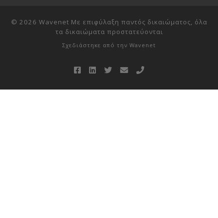
© 2026
Wavenet Με επιφύλαξη παντός δικαιώματος, όλα
τα δικαιώματα προστατεύονται
Σχεδιάστηκε από την
Wavenet