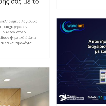
σής σας με το
ολοκληρωμένο λογισμικό
ις επιχειρήσεις να
υθούν τον στόλο
δίδουν ψηφιακά δελτία
 αλλά και τιμολόγια.