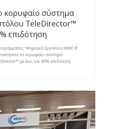
ο κορυφαίο σύστημα
στόλου TeleDirector™
0% επιδότηση
ρογράμματος “Ψηφιακά Εργαλεία ΜΜΕ Β’
ποκτήσετε το κορυφαίο σύστημα
Director™ με έως και 90% επιδότηση.