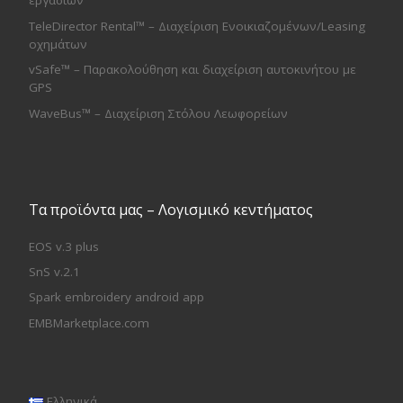
εργασιών
TeleDirector Rental™ – Διαχείριση Ενοικιαζομένων/Leasing
οχημάτων
vSafe™ – Παρακολούθηση και διαχείριση αυτοκινήτου με
GPS
WaveBus™ – Διαχείριση Στόλου Λεωφορείων
Τα προϊόντα μας – Λογισμικό κεντήματος
EOS v.3 plus
SnS v.2.1
Spark embroidery android app
EMBMarketplace.com
Ελληνικά