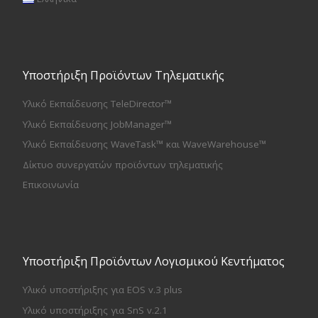
Υποστήριξη Προϊόντων Τηλεματικής
Υλικό Εκπαίδευσης TeleDirector™
Υλικό Εκπαίδευσης JobManager™
Υλικό Εκπαίδευσης WaveTask™ και WaveWarehouse™
Δίκτυο συνεργατών προϊόντων τηλεματικής
Επικοινωνία
Υποστήριξη Προϊόντων Λογισμικού Κεντήματος
Υλικό υποστήριξης για EOS v.3 plus
Υλικό υποστήριξης για SnS v.2.1