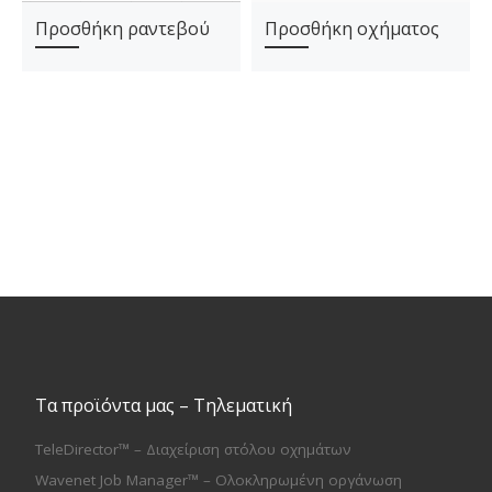
Προσθήκη ραντεβού
Προσθήκη οχήματος
Τα προϊόντα μας – Τηλεματική
TeleDirector™ – Διαχείριση στόλου οχημάτων
Wavenet Job Manager™ – Ολοκληρωμένη οργάνωση