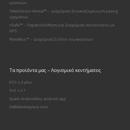
εργασιών
TeleDirector Rental™ – Διαχείριση Ενοικιαζομένων/Leasing
οχημάτων
vSafe™ – Παρακολούθηση και διαχείριση αυτοκινήτου με
GPS
WaveBus™ – Διαχείριση Στόλου Λεωφορείων
Τα προϊόντα μας – Λογισμικό κεντήματος
EOS v.3 plus
SnS v.2.1
Spark embroidery android app
EMBMarketplace.com