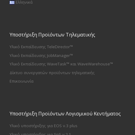
Ελληνικά
Υποστήριξη Προϊόντων Τηλεματικής
Υλικό Εκπαίδευσης TeleDirector™
Υλικό Εκπαίδευσης JobManager™
Υλικό Εκπαίδευσης WaveTask™ και WaveWarehouse™
Δίκτυο συνεργατών προϊόντων τηλεματικής
Επικοινωνία
Υποστήριξη Προϊόντων Λογισμικού Κεντήματος
Υλικό υποστήριξης για EOS v.3 plus
Υλικό υποστήριξης για SnS v.2.1