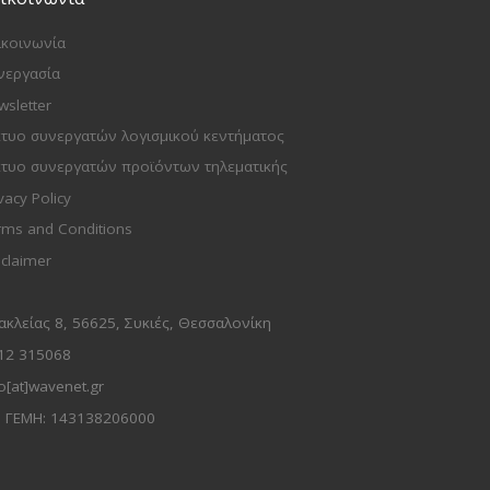
ικοινωνία
νεργασία
wsletter
κτυο συνεργατών λογισμικού κεντήματος
κτυο συνεργατών προϊόντων τηλεματικής
vacy Policy
rms and Conditions
sclaimer
ακλείας 8, 56625, Συκιές, Θεσσαλονίκη
12 315068
o[at]wavenet.gr
. ΓΕΜΗ: 143138206000