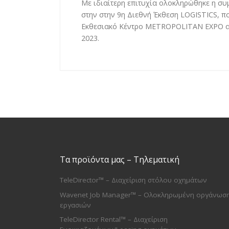
Με ιδιαίτερη επιτυχία ολοκληρώθηκε η συ
στην στην 9η Διεθνή Έκθεση LOGISTICS, π
Εκθεσιακό Κέντρο METROPOLITAN EXPO απ
2023.
Τα προϊόντα μας – Τηλεματική
TeleDirector™ – Διαχείριση στόλου οχημάτων
Wavenet Job Manager™ – Ολοκληρωμένη οργάνωσ
εργασιών
TeleDirector Rental™ – Διαχείριση