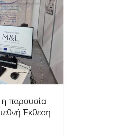
η η παρουσία
Διεθνή Έκθεση