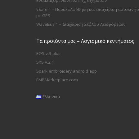
Ενοικιαζομένων/Leasing οχημάτων
vSafe™ – Παρακολούθηση και διαχείριση αυτοκινήτ
με GPS
WaveBus™ – Διαχείριση Στόλου Λεωφορείων
Τα προϊόντα μας – Λογισμικό κεντήματος
EOS v.3 plus
SnS v.2.1
Spark embroidery android app
EMBMarketplace.com
Ελληνικά