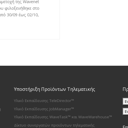
μμετοχή της Wavenet
ου φιλοξενήθηκε στο
ό 30/09 έως 02/10,
Υποστήριξη Προϊόντων Τηλεματικής
Πρ
Υλικό Εκπαίδευσης TeleDirector™
Ε
η
Υλικό Εκπαίδευσης JobManager™
Ε
Υλικό Εκπαίδευσης WaveTask™ και WaveWarehouse™
Δίκτυο συνεργατών προϊόντων τηλεματικής
Επ