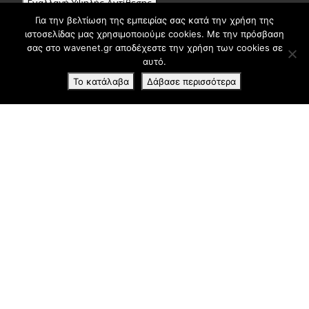
Εναλλαγή Υψηλής Αντίθεσης
Για την βελτίωση της εμπειρίας σας κατά την χρήση της
Εναλλαγή Μεγέθους Γραμμάτων
ιστοσελίδας μας χρησιμοποιούμε cookies. Με την πρόσβαση
σας στο wavenet.gr αποδέχεστε την χρήση των cookies σε
αυτό.
Το κατάλαβα
Δάβασε περισσότερα
Επικοινωνία
Επικοινωνία
Συνεργασία
Newsletter
Δίκτυο συνεργατών λογισμικού κεντήματος
Δίκτυο συνεργατών προϊόντων τηλεματικής
Privacy Policy
Terms and Conditions
Disclaimer