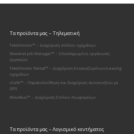
Τα προϊόντα μας – Τηλεματική
TeleDirector™ – Διαχείριση στόλου οχημάτων
Wavenet Job Manager™ – Ολοκληρωμένη οργάνωση
εργασιών
TeleDirector Rental™ – Διαχείριση Ενοικιαζομένων/Leasing
οχημάτων
vSafe™ – Παρακολούθηση και διαχείριση αυτοκινήτου με
GPS
WaveBus™ – Διαχείριση Στόλου Λεωφορείων
Τα προϊόντα μας – Λογισμικό κεντήματος