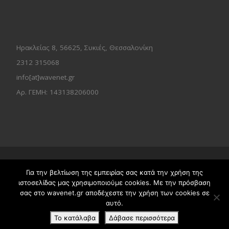
Ηρακλείας 8, 56625, Συκιές, Θεσσαλονίκη
2312 315068
info[at]wavenet.gr
Αρ. ΓΕΜΗ: 143138206000
© 2026
Wavenet Με επιφύλαξη παντός δικαιώματος, όλα
Για την βελτίωση της εμπειρίας σας κατά την χρήση της
τα δικαιώματα προστατεύονται
ιστοσελίδας μας χρησιμοποιούμε cookies. Με την πρόσβαση
Σχεδιάστηκε από την
Wavenet
σας στο wavenet.gr αποδέχεστε την χρήση των cookies σε
αυτό.
Το κατάλαβα
Δάβασε περισσότερα