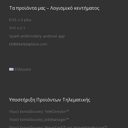
Τα προϊόντα μας – Λογισμικό κεντήματος
EOS v.3 plus
SnS v.2.1
Spark embroidery android app
EMBMarketplace.com
Ελληνικά
Υποστήριξη Προϊόντων Τηλεματικής
Υλικό Εκπαίδευσης TeleDirector™
Υλικό Εκπαίδευσης JobManager™
Υλικό Εκπαίδευσης WaveTask™ και WaveWarehouse™