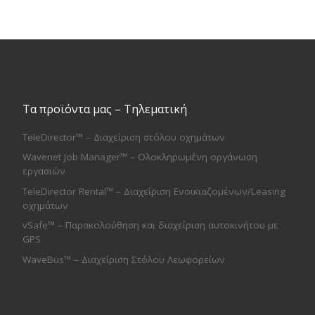
Τα προϊόντα μας – Τηλεματική
TeleDirector™ – Διαχείριση στόλου οχημάτων
Wavenet Job Manager™ – Ολοκληρωμένη οργάνωση
εργασιών
TeleDirector Rental™ – Διαχείριση Ενοικιαζομένων/Leasing
οχημάτων
vSafe™ – Παρακολούθηση και διαχείριση αυτοκινήτου με
GPS
WaveBus™ – Διαχείριση Στόλου Λεωφορείων