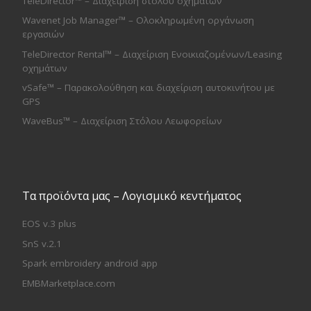
TeleDirector™ – Διαχείριση στόλου οχημάτων
Wavenet Job Manager™ – Ολοκληρωμένη οργάνωση
εργασιών
TeleDirector Rental™ – Διαχείριση Ενοικιαζομένων/Leasing
οχημάτων
vSafe™ – Παρακολούθηση και διαχείριση αυτοκινήτου με
GPS
WaveBus™ – Διαχείριση Στόλου Λεωφορείων
Τα προϊόντα μας – Λογισμικό κεντήματος
EOS v.3 plus
SnS v.2.1
Spark embroidery android app
EMBMarketplace.com