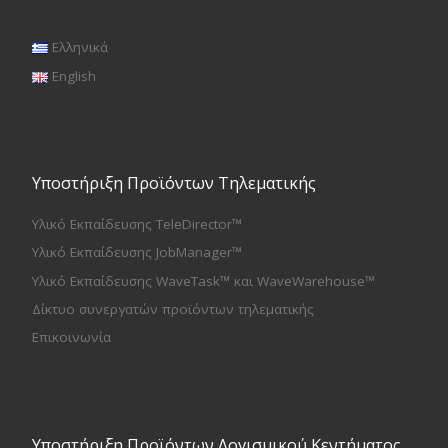
Ελληνικά
English
Υποστήριξη Προϊόντων Τηλεματικής
Υλικό Εκπαίδευσης TeleDirector™
Υλικό Εκπαίδευσης JobManager™
Υλικό Εκπαίδευσης WaveTask™ και WaveWarehouse™
Δίκτυο συνεργατών προϊόντων τηλεματικής
Επικοινωνία
Υποστήριξη Προϊόντων Λογισμικού Κεντήματος